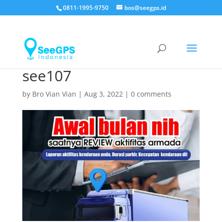
0811-1995-9750
bos@seegps.id
see107
by
Bro Vian Vian
|
Aug 3, 2022
|
0 comments