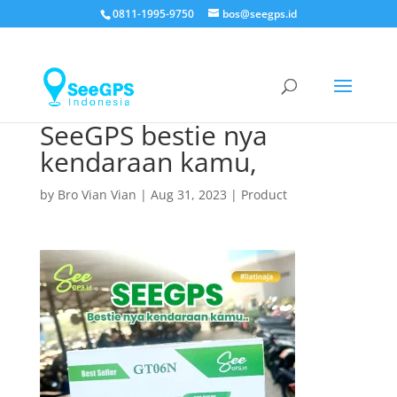
0811-1995-9750
bos@seegps.id
SeeGPS bestie nya
kendaraan kamu,
by
Bro Vian Vian
|
Aug 31, 2023
|
Product