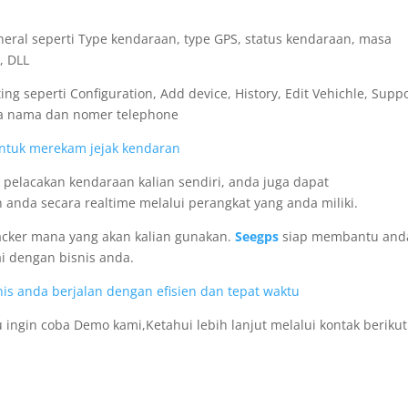
neral seperti Type kendaraan, type GPS, status kendaraan, masa
, DLL
g seperti Configuration, Add device, History, Edit Vehichle, Supp
upa nama dan nomer telephone
k untuk merekam jejak kendaran
pelacakan kendaraan kalian sendiri, anda juga dapat
da secara realtime melalui perangkat yang anda miliki.
acker mana yang akan kalian gunakan.
Seegps
siap membantu and
i dengan bisnis anda.
nis anda berjalan dengan efisien dan tepat waktu
au ingin coba Demo kami,Ketahui lebih lanjut melalui kontak berikut