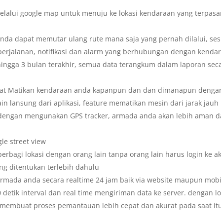
 melalui google map untuk menuju ke lokasi kendaraan yang terpas
nda dapat memutar ulang rute mana saja yang pernah dilalui, ses
perjalanan, notifikasi dan alarm yang berhubungan dengan kenda
ingga 3 bulan terakhir, semua data terangkum dalam laporan sec
apat Matikan kendaraan anda kapanpun dan dan dimanapun denga
lain lansung dari aplikasi, feature mematikan mesin dari jarak jauh 
 dengan mengunakan GPS tracker, armada anda akan lebih aman 
le street view
 berbagi lokasi dengan orang lain tanpa orang lain harus login ke a
ng ditentukan terlebih dahulu
armada anda secara realtime 24 jam baik via website maupun mobi
0 detik interval dan real time mengiriman data ke server. dengan lo
a membuat proses pemantauan lebih cepat dan akurat pada saat it