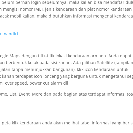
u belum pernah login sebelumnya, maka kalian bisa mendaftar dul
 mengisi nomor IMEI, jenis kendaraan dan plat nomor kendaraan
elacak mobil kalian, maka dibutuhkan informasi mengenai kendara
a mandiri
ogle Maps dengan titik-titik lokasi kendaraan armada. Anda dapat
 berbentuk kotak pada sisi kanan. Ada pilihan Satellite (tampila
a jalan tanpa menunjukkan bangunan). klik icon kendaraan untuk
ok kanan terdapat icon lonceng yang berguna untuk mengetahui se
rm, over speed, power cut alarm dll
, List, Event, More dan pada bagian atas terdapat Informasi tot
peta,klik kendaraan anda akan melihat tabel Informasi yang beris