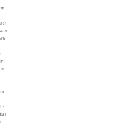
ang
uai
raan
ara
n
ini
dan
kun
le
kasi
u