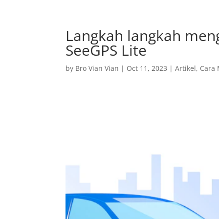
0811-1995-9750
bos@seegps.id
Langkah langkah meng
SeeGPS Lite
by
Bro Vian Vian
|
Oct 11, 2023
|
Artikel
,
Cara 