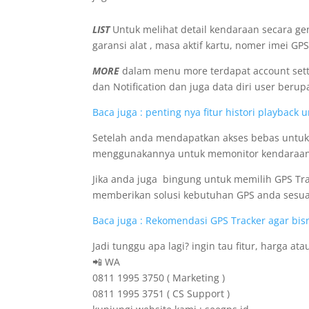
LIST
Untuk melihat detail kendaraan secara ge
garansi alat , masa aktif kartu, nomer imei GPS
MORE
dalam menu more terdapat account settin
dan Notification dan juga data diri user ber
Baca juga : penting nya fitur histori playbac
Setelah anda mendapatkan akses bebas untuk 
menggunakannya untuk memonitor kendaraan an
Jika anda juga bingung untuk memilih GPS Tr
memberikan solusi kebutuhan GPS anda sesua
Baca juga : Rekomendasi GPS Tracker agar bis
Jadi tunggu apa lagi? ingin tau fitur, harga at
📲 WA
0811 1995 3750 ( Marketing )
0811 1995 3751 ( CS Support )